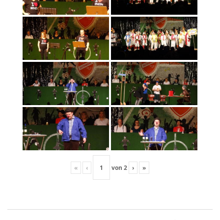
«
‹
von
2
›
»
Beitragsnavigation