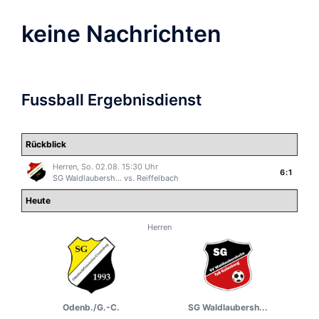
keine Nachrichten
Fussball Ergebnisdienst
Rückblick
Herren, So. 02.08. 15:30 Uhr
6:1
SG Waldlaubersh...
vs.
Reiffelbach
Heute
Herren
Odenb./G.-C.
SG Waldlaubersh...