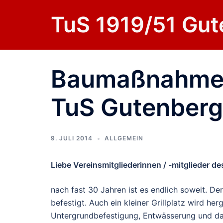
Zum
TuS 1919/51 Gut
Inhalt
springen
Baumaßnahme 
TuS Gutenberg
9. JULI 2014
ALLGEMEIN
Liebe Vereinsmitgliederinnen / -mitglieder d
nach fast 30 Jahren ist es endlich soweit. D
befestigt. Auch ein kleiner Grillplatz wird her
Untergrundbefestigung, Entwässerung und das