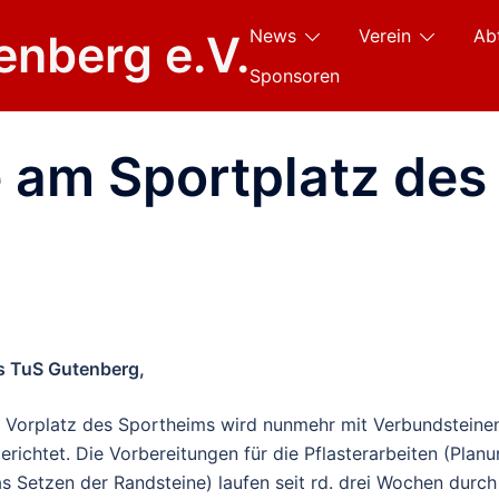
News
Verein
Ab
enberg e.V.
Sponsoren
am Sportplatz des
es TuS Gutenberg,
er Vorplatz des Sportheims wird nunmehr mit Verbundsteine
gerichtet. Die Vorbereitungen für die Pflasterarbeiten (Planu
 Setzen der Randsteine) laufen seit rd. drei Wochen durch