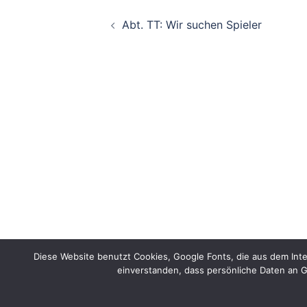
Beitragsnavigation
Abt. TT: Wir suchen Spieler
Diese Website benutzt Cookies, Google Fonts, die aus dem Int
einverstanden, dass persönliche Daten an G
© 2026 TuS 1919/51 Gutenberg e.V..