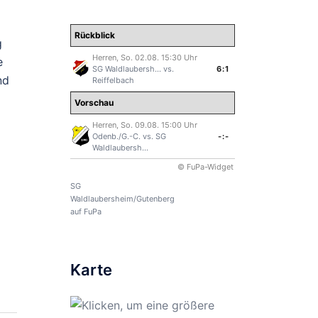
Rückblick
g
Herren, So. 02.08. 15:30 Uhr
e
SG Waldlaubersh...
vs.
6:1
nd
Reiffelbach
Vorschau
Herren, So. 09.08. 15:00 Uhr
Odenb./G.-C.
vs.
SG
-:-
Waldlaubersh...
© FuPa-Widget
SG
Waldlaubersheim/Gutenberg
auf FuPa
Karte