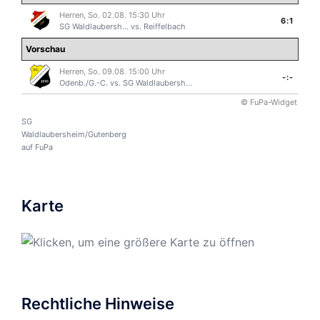
Herren, So. 02.08. 15:30 Uhr
6:1
SG Waldlaubersh...
vs.
Reiffelbach
Vorschau
Herren, So. 09.08. 15:00 Uhr
-:-
Odenb./G.-C.
vs.
SG Waldlaubersh...
© FuPa-Widget
SG
Waldlaubersheim/Gutenberg
auf FuPa
Karte
Rechtliche Hinweise