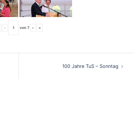
‹
von
7
›
»
100 Jahre TuS – Sonntag