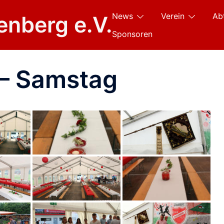
News
Verein
Ab
enberg e.V.
Sponsoren
 – Samstag