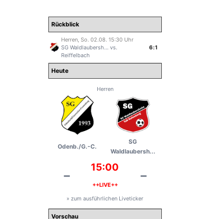
Rückblick
Herren, So. 02.08. 15:30 Uhr
SG Waldlaubersh...
vs.
6:1
Reiffelbach
Heute
Herren
SG
Odenb./G.-C.
Waldlaubersh...
15:00
-
-
++LIVE++
» zum ausführlichen Liveticker
Vorschau