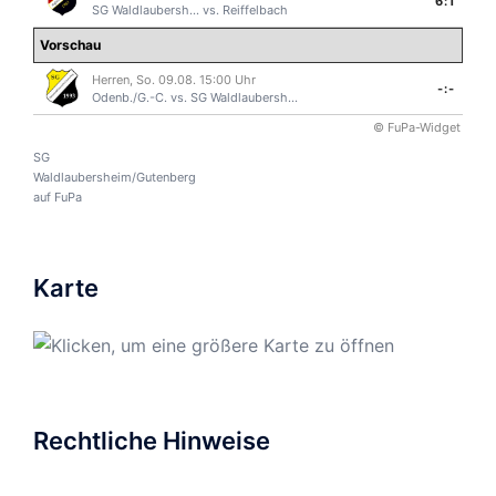
6:1
SG Waldlaubersh...
vs.
Reiffelbach
Vorschau
Herren, So. 09.08. 15:00 Uhr
-:-
Odenb./G.-C.
vs.
SG Waldlaubersh...
© FuPa-Widget
SG
Waldlaubersheim/Gutenberg
auf FuPa
Karte
Rechtliche Hinweise