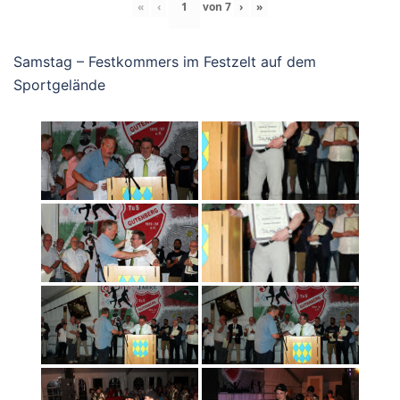
«
‹
von
7
›
»
Samstag – Festkommers im Festzelt auf dem
Sportgelände