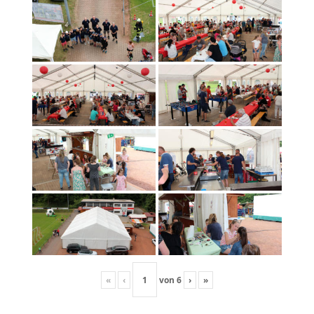
«
‹
von
6
›
»