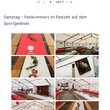
«
‹
von
7
›
»
Samstag – Festkommers im Festzelt auf dem
Sportgelände