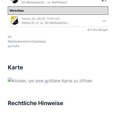
6:1
SG Waldlaubersh...
vs.
Reiffelbach
Vorschau
Herren, So. 09.08. 15:00 Uhr
-:-
Odenb./G.-C.
vs.
SG Waldlaubersh...
© FuPa-Widget
SG
Waldlaubersheim/Gutenberg
auf FuPa
Karte
Rechtliche Hinweise