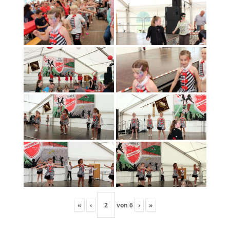
«
‹
von
6
›
»