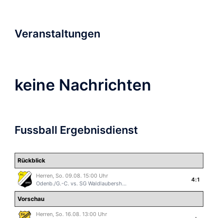
Veranstaltungen
keine Nachrichten
Fussball Ergebnisdienst
Rückblick
Herren, So. 09.08. 15:00 Uhr
4:1
Odenb./G.-C.
vs.
SG Waldlaubersh...
Vorschau
Herren, So. 16.08. 13:00 Uhr