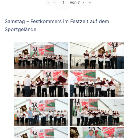
«
‹
von
7
›
»
Samstag – Festkommers im Festzelt auf dem
Sportgelände